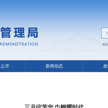
热
息公开
新闻动态
政
三月绽芳华 巾帼耀时代