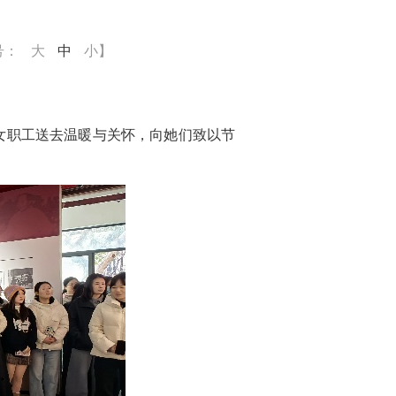
号：
大
中
小
】
女职工送去温暖与关怀，向她们致以节