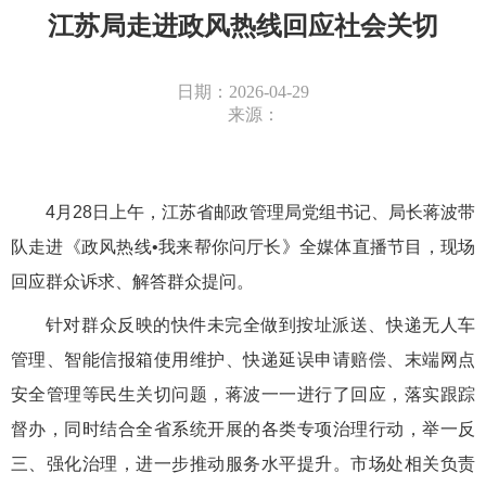
江苏局走进政风热线回应社会关切
日期：2026-04-29
来源：
4
月
28
日上午，江苏省邮政管理局党组书记、局长蒋波带
队走进《政风热线
•我来帮你问厅长》全媒体直播节目，
现场
回应群众诉求、解答群众
提问
。
针对群众反映的
快件
未完全做到
按址派送、
快递无人车
管理、智能信报箱使用维护、快递延误申请赔偿、末端网点
安全管理等民生关切问题
，蒋波
一一进行了回应，落实
跟踪
督办，
同时结合全省系统开展的各类专项治理行动，
举一反
三
、强化治理
，进一步推动服务水平提升。
市场处相关负责