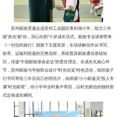
苏州邮政受邀走进苏州工业园区青剑湖小学，助力三年
级“拾光‘邮’你，润心向阳”十岁成长仪式。邮政专业讲师带来
《一封信的旅行》国旗下主题宣讲，生动讲解信件从书写、
收寄、运输到投递的完整流程，系统普及邮政通信基础知
识，传递“中国邮政使命必达”的责任理念。在成长礼核心环
节，苏州邮政与学校联合设计“时光信笺”特色活动，组织孩子
们书写寄给三年后自己的明信片，由班级“小小邮递员”投入专
属“时光邮筒”，待小学毕业时集中寄回，以时光邮信的独特形
式定格成长瞬间。