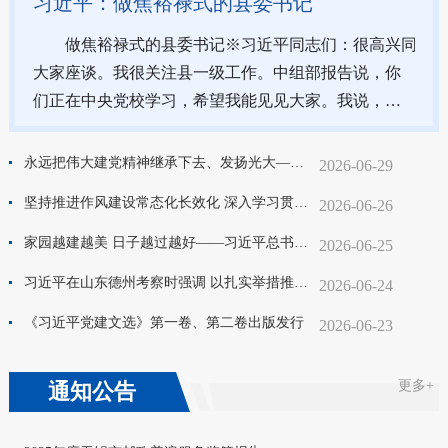
习近平：做焦裕禄式的县委书记
做焦裕禄式的县委书记※习近平同志们：很高兴同
大家座谈。我很关注县一级工作。中组部报告说，你
们正在中央党校学习，希望我能见见大家。我说，要
见面，还要坐下来谈谈，听听大家的学习心得和想
法。大家...
永远把伟大建党精神继承下去、发扬光大——习近平总书记引领弘扬光荣传统、赓续红色血脉
2026-06-29
坚持推进作风建设常态化长效化 深入学习贯彻习近平党建思想系列述评之十
2026-06-26
家园越建越美 日子越过越好——习近平总书记在山东德州考察时的重要讲话激励广大干部群众真抓实干向未来
2026-06-25
习近平在山东德州考察时强调 以扎实举措推进农业农村现代化 用勤劳和智慧创造更加美好生活
2026-06-24
《习近平党建文选》第一卷、第二卷出版发行
2026-06-23
更多+
通知公告